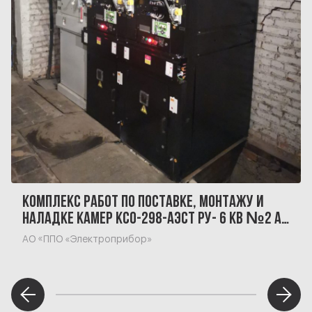
КОМПЛЕКС РАБОТ ПО ПОСТАВКЕ, МОНТАЖУ И
НАЛАДКЕ КАМЕР КСО-298-АЭСТ РУ- 6 КВ №2 АО
«ППО «ЭЛЕКТРОПРИБОР»
АО «ППО «Электроприбор»