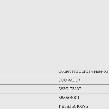
Общество с ограниченной
ООО «АЭС»
5835133183
583501001
1195835010293