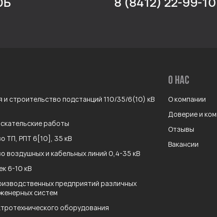
0Б
8 (8412) 22-99-10
О НАС
 и строительство подстанций 110/35/6(10) кВ
О компании
Доверие и ко
скательские работы
Отзывы
 ТП, РПТ 6[10], 35 кВ
Вакансии
о воздушных и кабельных линий 0,4-35 кВ
к 6-10 кВ
оизводственных предприятий различных
нженерных систем
ктротехнического оборудования