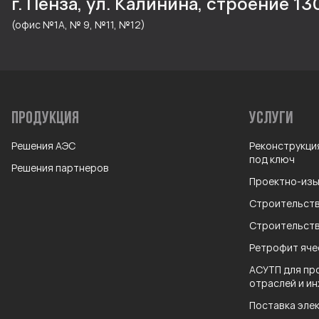
г. Пенза, ул. Калинина, строение 13
(офис №1А, № 9, №11, №12)
ПРОДУКЦИЯ
УСЛУГИ
Решения АЭС
Реконструкция
под ключ
Решения партнеров
Проектно-изы
Строительство
Строительств
Ретрофит ячее
АСУТП для пр
отраслей и и
Поставка эле