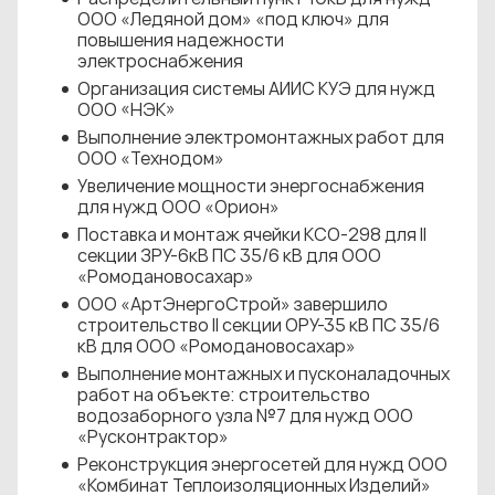
ООО «Ледяной дом» «под ключ» для
повышения надежности
электроснабжения
Организация системы АИИС КУЭ для нужд
ООО «НЭК»
Выполнение электромонтажных работ для
ООО «Технодом»
Увеличение мощности энергоснабжения
для нужд ООО «Орион»
Поставка и монтаж ячейки КСО-298 для II
секции ЗРУ-6кВ ПС 35/6 кВ для ООО
«Ромодановосахар»
ООО «АртЭнергоСтрой» завершило
строительство II секции ОРУ-35 кВ ПС 35/6
кВ для ООО «Ромодановосахар»
Выполнение монтажных и пусконаладочных
работ на объекте: строительство
водозаборного узла №7 для нужд ООО
«Русконтрактор»
Реконструкция энергосетей для нужд ООО
«Комбинат Теплоизоляционных Изделий»