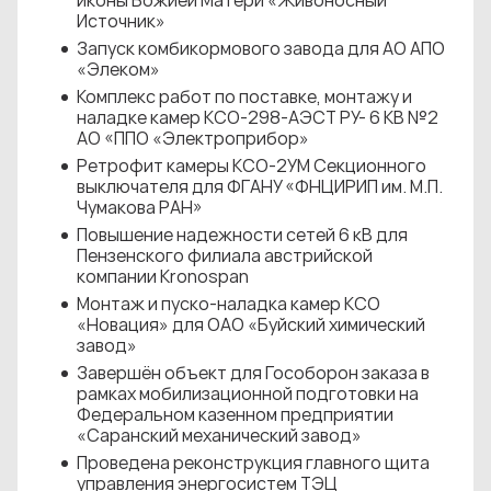
иконы Божией Матери «Живоносный
Источник»
Запуск комбикормового завода для АО АПО
«Элеком»
Комплекс работ по поставке, монтажу и
наладке камер КСО-298-АЭСТ РУ- 6 КВ №2
АО «ППО «Электроприбор»
Ретрофит камеры КСО-2УМ Секционного
выключателя для ФГАНУ «ФНЦИРИП им. М.П.
Чумакова РАН»
Повышение надежности сетей 6 кВ для
Пензенского филиала австрийской
компании Kronospan
Монтаж и пуско-наладка камер КСО
«Новация» для ОАО «Буйский химический
завод»
Завершён объект для Гособорон заказа в
рамках мобилизационной подготовки на
Федеральном казенном предприятии
«Саранский механический завод»
Проведена реконструкция главного щита
управления энергосистем ТЭЦ