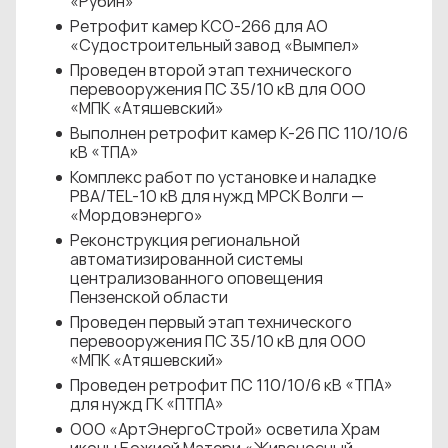
«Рубин»
Ретрофит камер КСО-266 для АО
«Судостроительный завод «Вымпел»
Проведен второй этап технического
перевооружения ПС 35/10 кВ для ООО
«МПК «Атяшевский»
Выполнен ретрофит камер К-26 ПС 110/10/6
кВ «ТПА»
Комплекс работ по установке и наладке
РВА/TEL-10 кВ для нужд МРСК Волги —
«Мордовэнерго»
Реконструкция региональной
автоматизированной системы
централизованного оповещения
Пензенской области
Проведен первый этап технического
перевооружения ПС 35/10 кВ для ООО
«МПК «Атяшевский»
Проведен ретрофит ПС 110/10/6 кВ «ТПА»
для нужд ГК «ПТПА»
ООО «АртЭнергоСтрой» осветила Храм