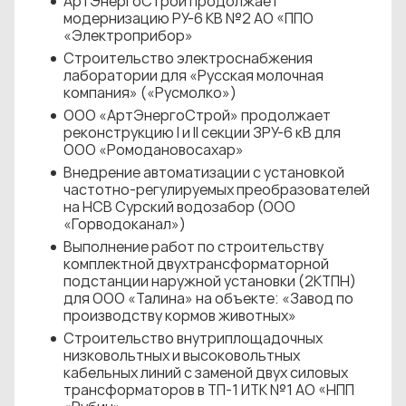
АртЭнергоСтрой продолжает
модернизацию РУ-6 КВ №2 АО «ППО
«Электроприбор»
Строительство электроснабжения
лаборатории для «Русская молочная
компания» («Русмолко»)
ООО «АртЭнергоСтрой» продолжает
реконструкцию I и II секции ЗРУ-6 кВ для
ООО «Ромодановосахар»
Внедрение автоматизации с установкой
частотно-регулируемых преобразователей
на НСВ Сурский водозабор (ООО
«Горводоканал»)
Выполнение работ по строительству
комплектной двухтрансформаторной
подстанции наружной установки (2КТПН)
для ООО «Талина» на объекте: «Завод по
производству кормов животных»
Строительство внутриплощадочных
низковольтных и высоковольтных
кабельных линий с заменой двух силовых
трансформаторов в ТП-1 ИТК №1 АО «НПП