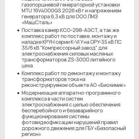
газопоршневой генераторной установки
MTU 16V4000GS 2026 кВт и напряжением
генератора 6,3 кВ для ООО ЛМЗ
«МашСталь»
Поставка камер КСО-298-АЭСТ, а так же
комплекс работ по поставке, монтажу и
наладке КРУН серии К-VI У на ОРУ-35 кВ ПС
35/6 кВ "Компрессорный завод" для
электроснабжения силовых масляных
трансформаторов ZS-3000 литейного
цеха
Комплекс работ по демонтажу и монтажу
трансформаторов тока на
реконструируемом объекте АО «Биохимик»
Модернизация аппаратно-программного
комплекса в части систем
электроснабжения с целью обеспечения
бесперебойного и безаварийного
функционирования системы
фотовидеофиксации нарушений правил
дорожного движения для ГБУ «Безопасный
регион»