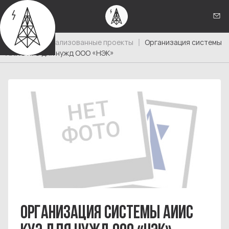
Кон
Главная
Реализованные проекты
Организация системы
АИИС КУЭ для нужд ООО «НЭК»
ОРГАНИЗАЦИЯ СИСТЕМЫ АИИС