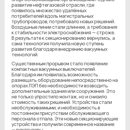
развитие нефтегазовой отрасли, где
появилось множество удалённых
потребителей вдоль магистральных
трубопроводов, потребовало новых решений.
Воздушные линии стали длиннее, а требования
к стабильности электроснабжения — строже.
В результате к секционированию вернулись, а
сама технология получила новую ступень
развития благодаря внедрению вакуумных
технологий.
Существенным прорывом стало появление
компактных вакуумных выключателей.
Благодаря им появилась возможность
размещать оборудование непосредственно на
опорах ЛЭП без необходимости возводить
дополнительные здания или сооружения. Это
не только упростило монтаж, но и снизило
стоимость таких решений. Устройства стали
необслуживаемыми, и необходимость в
постоянном присутствии обслуживающего
персонала отпала. Эти новые секционирующие
устройства и получили современное название
— реклоузеры.