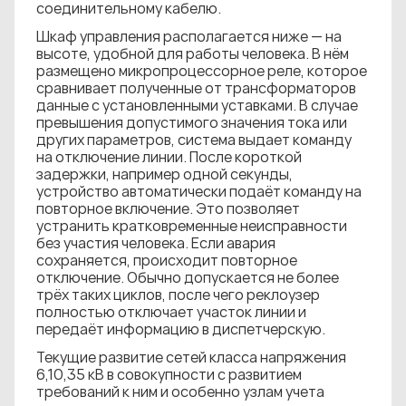
соединительному кабелю.
Шкаф управления располагается ниже — на
высоте, удобной для работы человека. В нём
размещено микропроцессорное реле, которое
сравнивает полученные от трансформаторов
данные с установленными уставками. В случае
превышения допустимого значения тока или
других параметров, система выдает команду
на отключение линии. После короткой
задержки, например одной секунды,
устройство автоматически подаёт команду на
повторное включение. Это позволяет
устранить кратковременные неисправности
без участия человека. Если авария
сохраняется, происходит повторное
отключение. Обычно допускается не более
трёх таких циклов, после чего реклоузер
полностью отключает участок линии и
передаёт информацию в диспетчерскую.
Текущие развитие сетей класса напряжения
6,10,35 кВ в совокупности с развитием
требований к ним и особенно узлам учета